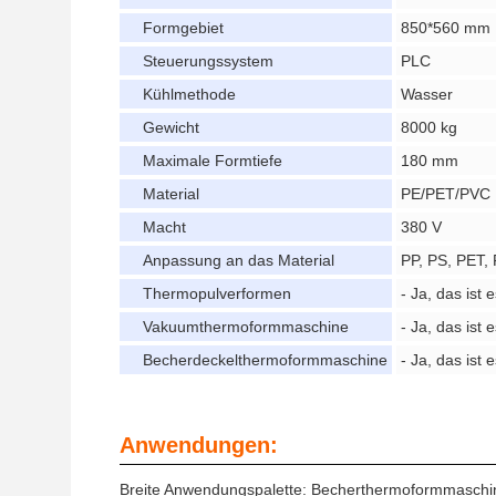
Formgebiet
850*560 mm
Steuerungssystem
PLC
Kühlmethode
Wasser
Gewicht
8000 kg
Maximale Formtiefe
180 mm
Material
PE/PET/PVC
Macht
380 V
Anpassung an das Material
PP, PS, PET,
Thermopulverformen
- Ja, das ist e
Vakuumthermoformmaschine
- Ja, das ist e
Becherdeckelthermoformmaschine
- Ja, das ist e
Anwendungen:
Breite Anwendungspalette: Becherthermoformmaschin