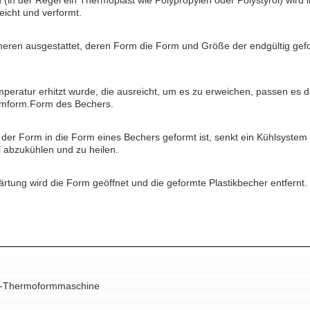
(in der Regel ein Thermoplast wie Polypropylen oder Polystyrol) wird 
eicht und verformt.
nneren ausgestattet, deren Form die Form und Größe der endgültig gef
mperatur erhitzt wurde, die ausreicht, um es zu erweichen, passen es 
ormform.Form des Bechers.
der Form in die Form eines Bechers geformt ist, senkt ein Kühlsystem 
l abzukühlen und zu heilen.
tung wird die Form geöffnet und die geformte Plastikbecher entfernt.
er-Thermoformmaschine