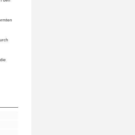
in den
ormten
durch
die