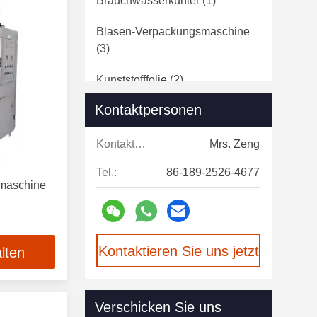
Brauchwasserkühler
(1)
Blasen-Verpackungsmaschine
(3)
Kunststofffolie
(2)
Kontaktpersonen
Schalendruckmaschine
(15)
Becherstapelmaschine
(6)
Kontaktpersonen:
Mrs. Zeng
Tel.:
86-189-2526-4677
Maschine Zur Versiegelung Von
fmaschine
Packstellen
(5)
Kunststofffolienrolle
(9)
Kontaktieren Sie uns jetzt
lten
Verschicken Sie uns