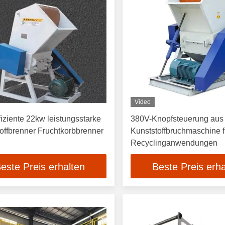
Video
iziente 22kw leistungsstarke
380V-Knopfsteuerung aus 
offbrenner Fruchtkorbbrenner
Kunststoffbruchmaschine f
Recyclinganwendungen
este Preis erhalten
Beste Preis erha