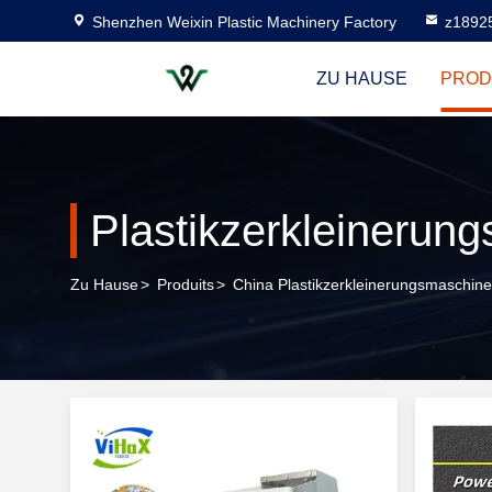
Shenzhen Weixin Plastic Machinery Factory
z1892
ZU HAUSE
PROD
Plastikzerkleinerun
Zu Hause
>
Produits
>
China Plastikzerkleinerungsmaschin