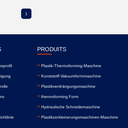
1
S
PRODUITS
sprofil
Plastik-Thermoforming-Maschine
tigung
Kunststoff-Vakuumformmaschine
rolle
Plastikverdrängungsmaschine
uns
thermoforming Form
Hydraulische Schneidemaschine
chtlinie
Plastikzerkleinerungsmaschinen-Maschine