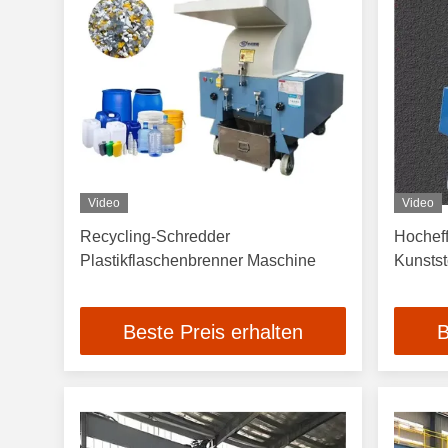
Video
Video
Recycling-Schredder
Hocheff
Plastikflaschenbrenner Maschine
Kunstst
Beste Preis erhalten
B