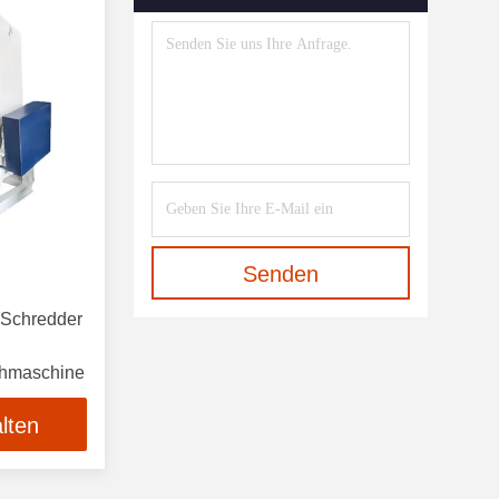
Senden
 Schredder
chmaschine
lten