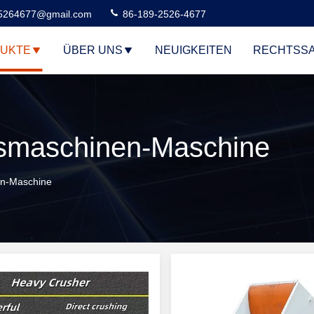
5264677@gmail.com
86-189-2526-4677
UKTE
ÜBER UNS
NEUIGKEITEN
RECHTSS
gsmaschinen-Maschine
en-Maschine