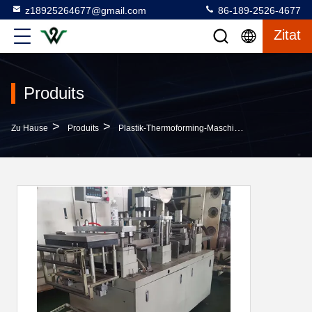
z18925264677@gmail.com
86-189-2526-4677
Zitat
Produits
>
>
>
Zu Hause
Produits
Plastik-Thermoforming-Maschine
Gebrauchte 