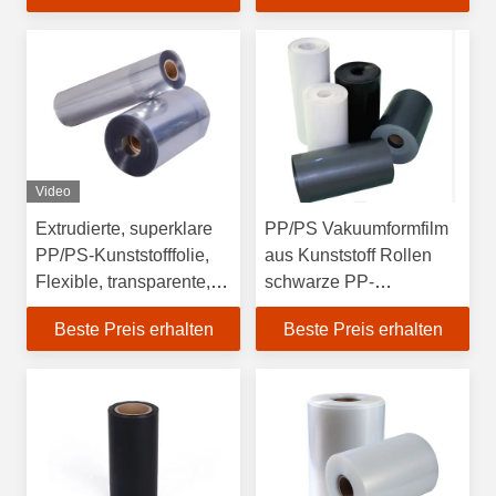
Video
Extrudierte, superklare
PP/PS Vakuumformfilm
PP/PS-Kunststofffolie,
aus Kunststoff Rollen
Flexible, transparente,
schwarze PP-
weiche PP/PS-
Kunststofffolie
Beste Preis erhalten
Beste Preis erhalten
Kunststofffolie