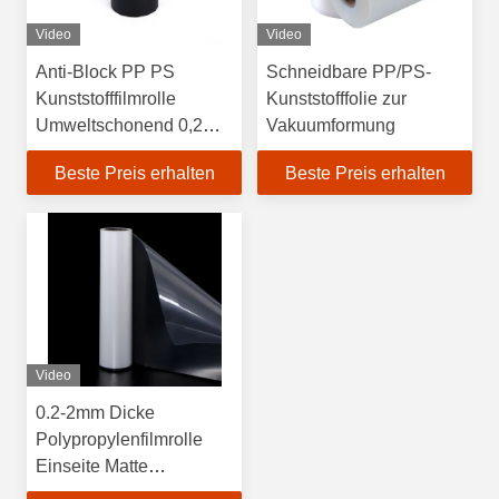
Video
Video
Anti-Block PP PS
Schneidbare PP/PS-
Kunststofffilmrolle
Kunststofffolie zur
Umweltschonend 0,2
Vakuumformung
mm Für die
Beste Preis erhalten
Beste Preis erhalten
Thermoformung
Video
0.2-2mm Dicke
Polypropylenfilmrolle
Einseite Matte
Durchsichtige PP-