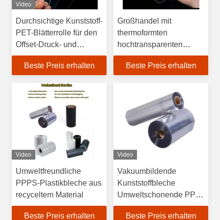
Video
Durchsichtige Kunststoff-
Großhandel mit
PET-Blätterrolle für den
thermoformten
Offset-Druck- und
hochtransparenten
Formendienst für
Kunststoffblechen mit
Beste Preis erhalten
Beste Preis erhalten
Thermoforming
anpassbaren
Verarbeitungsmöglichkeiten
Video
Video
Umweltfreundliche
Vakuumbildende
PPPS-Plastikbleche aus
Kunststoffbleche
recyceltem Material
Umweltschonende PP-
Bedeckung
Beste Preis erhalten
Beste Preis erhalten