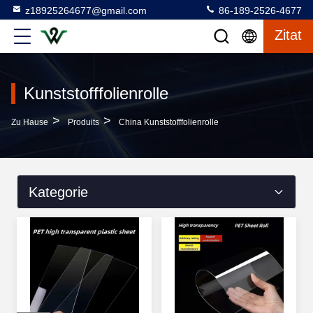
z18925264677@gmail.com
86-189-2526-4677
Zitat
Kunststofffolienrolle
>
>
Zu Hause
Produits
China Kunststofffolienrolle
Kategorie