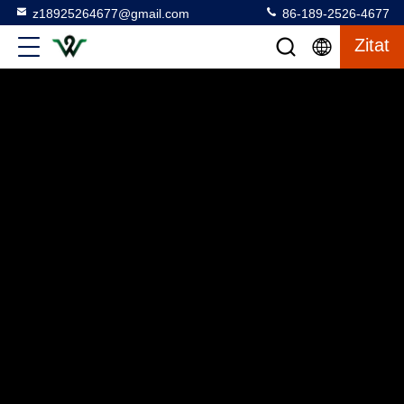
z18925264677@gmail.com
86-189-2526-4677
Zitat