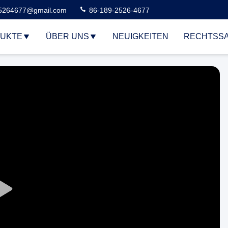
5264677@gmail.com
86-189-2526-4677
UKTE
ÜBER UNS
NEUIGKEITEN
RECHTSS
Play
Video