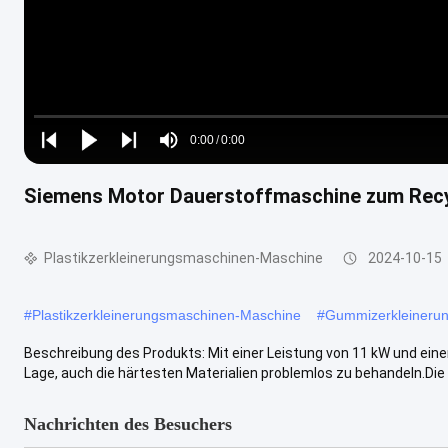
Loaded
:
0%
0:00
/
0:00
Play
Play
Play
Mute
Current
Duration
next
next
Siemens Motor Dauerstoffmaschine zum Recyc
Time
Plastikzerkleinerungsmaschinen-Maschine
2024-10-15
#
Plastikzerkleinerungsmaschinen-Maschine
#
Gummizerkleineru
Beschreibung des Produkts: Mit einer Leistung von 11 kW und ein
Lage, auch die härtesten Materialien problemlos zu behandeln.Die .
Nachrichten des Besuchers