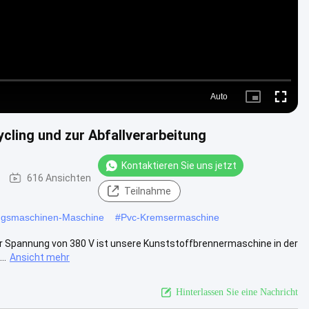
Auto
Picture-
Fullscre
in-
Picture
ling und zur Abfallverarbeitung
Kontaktieren Sie uns jetzt
616 Ansichten
Teilnahme
ngsmaschinen-Maschine
#
Pvc-Kremsermaschine
er Spannung von 380 V ist unsere Kunststoffbrennermaschine in der
..
Ansicht mehr
Hinterlassen Sie eine Nachricht