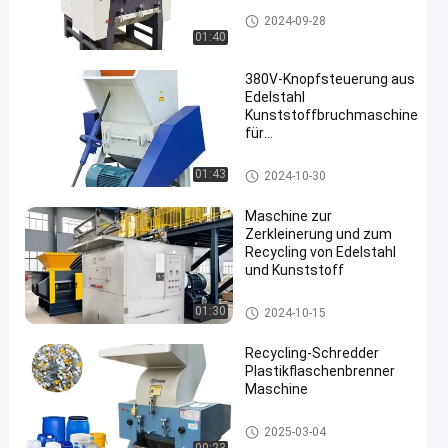
Plastikzerkleinerungsmaschin
2024-09-28
en-Maschine
01:40
380V-Knopfsteuerung aus
Edelstahl
Kunststoffbruchmaschine
für
en
Recyclinganwendungen
Plastikzerkleinerungsmaschine
01:43
2024-10-30
n-Maschine
Maschine zur
Zerkleinerung und zum
Recycling von Edelstahl
und Kunststoff
Plastikzerkleinerungsmaschin
01:30
2024-10-15
en-Maschine
Recycling-Schredder
Plastikflaschenbrenner
Maschine
Plastikzerkleinerungsmaschin
2025-03-04
en-Maschine