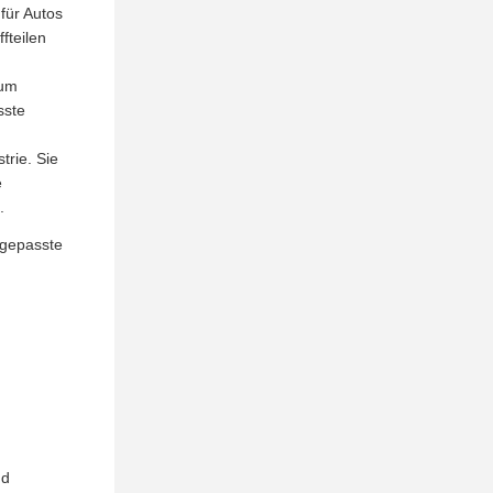
für Autos
fteilen
 um
sste
trie. Sie
e
.
ngepasste
nd