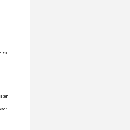
e zu
isten.
net.