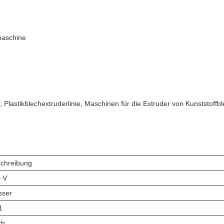
maschine
 Plastikblechextruderlinie, Maschinen für die Extruder von Kunststoffb
chreibung
 V
sser
1
ch