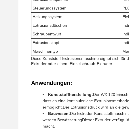
Steuerungssystem
PL
Heizungssystem
Ele
Extrusionsdüschen
Indi
Schraubentwurf
Indi
Extrusionskopf
Indi
Maschinentyp
Mas
Diese Kunststoff-Extrusionsmaschine eignet sich für d
Extruder oder einem Einzelschraub-Extruder.
Anwendungen:
Kunststoffherstellung:
Der WX 120 Einschrau
dass es eine kontinuierliche Extrusionsmethode
ermöglicht.Der Extrusionsdruck wird an die ge
Bauwesen:
Die Extruder-Kunststoffmaschine
werden.BewässerungDieser Extruder verfügt übe
macht.