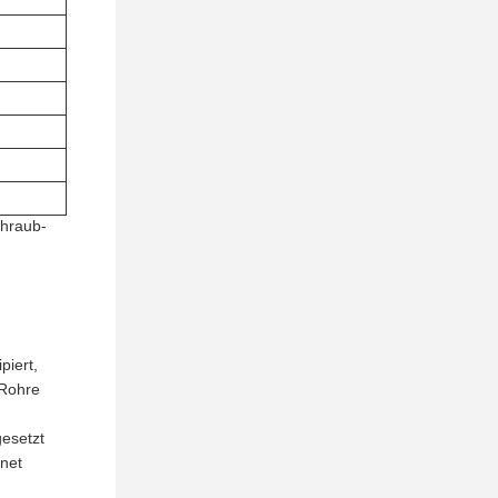
chraub-
piert,
-Rohre
gesetzt
gnet