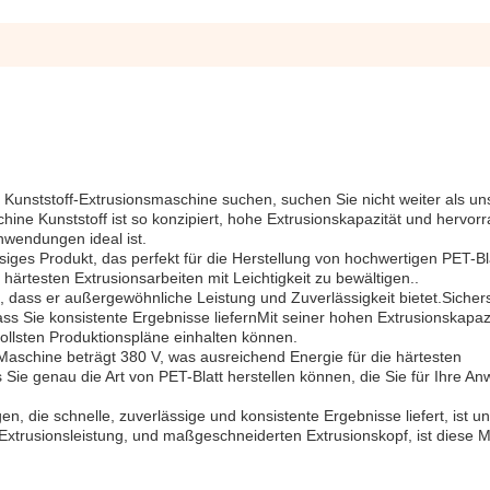
Kunststoff-Extrusionsmaschine suchen, suchen Sie nicht weiter als un
ine Kunststoff ist so konzipiert, hohe Extrusionskapazität und hervor
Anwendungen ideal ist.
siges Produkt, das perfekt für die Herstellung von hochwertigen PET-Bl
 härtesten Extrusionsarbeiten mit Leichtigkeit zu bewältigen..
, dass er außergewöhnliche Leistung und Zuverlässigkeit bietet.Sichers
ss Sie konsistente Ergebnisse liefernMit seiner hohen Extrusionskapaz
ollsten Produktionspläne einhalten können.
Maschine beträgt 380 V, was ausreichend Energie für die härtesten
ss Sie genau die Art von PET-Blatt herstellen können, die Sie für Ihre 
, die schnelle, zuverlässige und konsistente Ergebnisse liefert, ist u
Extrusionsleistung, und maßgeschneiderten Extrusionskopf, ist diese 