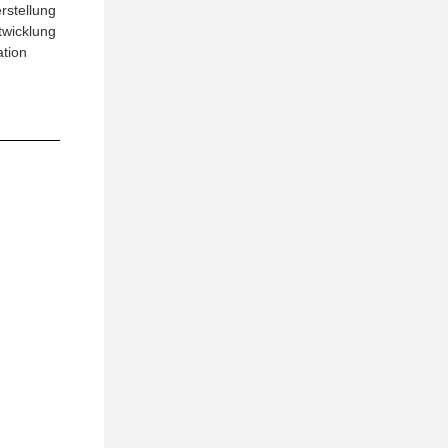
rstellung
twicklung
ation