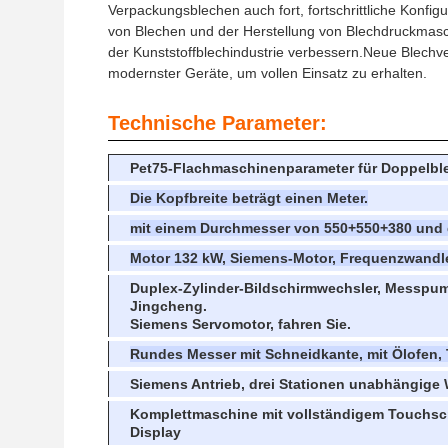
Verpackungsblechen auch fort, fortschrittliche Konfi
von Blechen und der Herstellung von Blechdruckmasc
der Kunststoffblechindustrie verbessern.Neue Blechve
modernster Geräte, um vollen Einsatz zu erhalten.
Technische Parameter:
Pet75-Flachmaschinenparameter für Doppelbl
Die Kopfbreite beträgt einen Meter.
mit einem Durchmesser von 550+550+380 und d
Motor 132 kW, Siemens-Motor, Frequenzwandle
Duplex-Zylinder-Bildschirmwechsler, Messpu
Jingcheng.
Siemens Servomotor, fahren Sie.
Rundes Messer mit Schneidkante, mit Ölofen, 
Siemens Antrieb, drei Stationen unabhängige 
Komplettmaschine mit vollständigem Touchs
Display