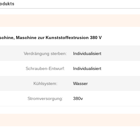
rodukts
schine
,
Maschine zur Kunststoffextrusion 380 V
Verdrängung sterben:
Individualisiert
Schrauben-Entwurf:
Individualisiert
Kühlsystem:
Wasser
Stromversorgung:
380v