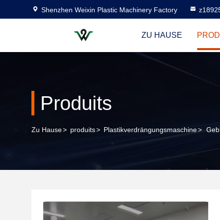
Shenzhen Weixin Plastic Machinery Factory
z1892
ZU HAUSE
PROD
Produits
Zu Hause
>
produits
>
Plastikverdrängungsmaschine
>
Gebr