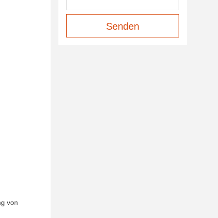
Senden
ng von