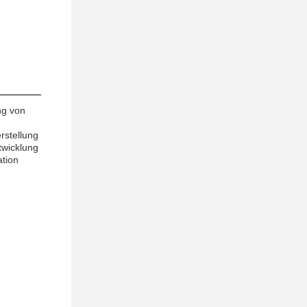
ng von
rstellung
twicklung
ation