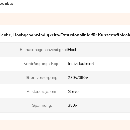
rodukts
bleche
,
Hochgeschwindigkeits-Extrusionslinie für Kunststoffblec
Extrusionsgeschwindigkeit:
Hoch
Verdrängungs-Kopf:
Individualisiert
Stromversorgung:
220V/380V
Ansteuersystem:
Servo
Spannung:
380v