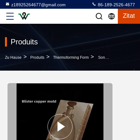
z18925264677@gmail.com
86-189-2526-4677
Zitat
Produits
>
>
>
Zu Hause
Produits
Thermoforming Form
Sonderformformen Zur Vakuumbildung Für Schokoladenkartons Aus Kunststoff, Zuckerpasta-Kartons, Kupferformen