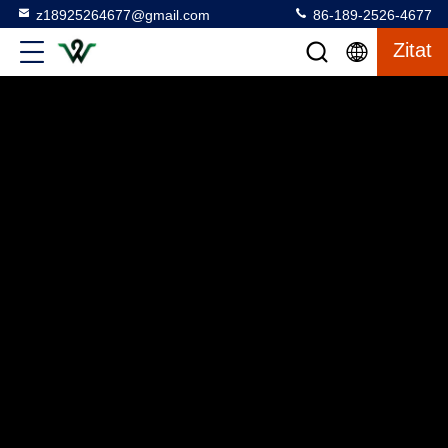
z18925264677@gmail.com
86-189-2526-4677
Zitat