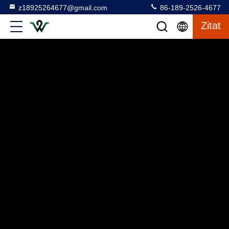
z18925264677@gmail.com
86-189-2526-4677
Zitat