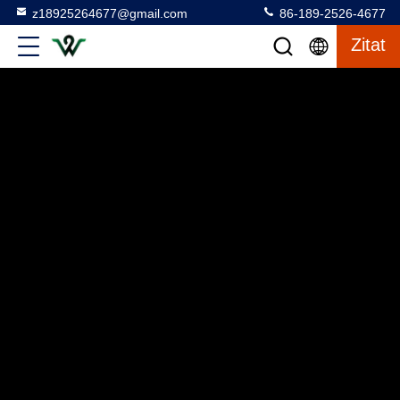
z18925264677@gmail.com
86-189-2526-4677
Zitat