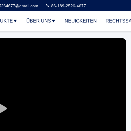
5264677@gmail.com
86-189-2526-4677
UKTE
ÜBER UNS
NEUIGKEITEN
RECHTSS
Play
Video