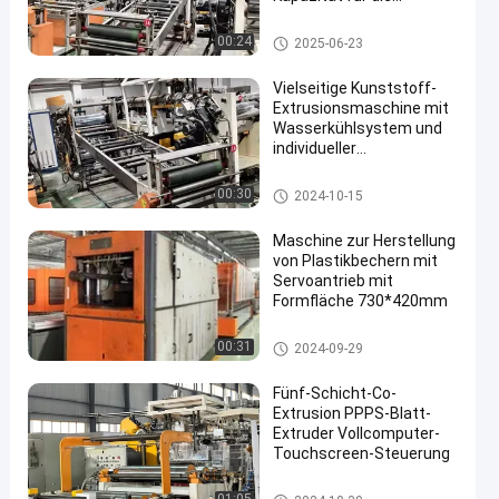
hochwertige
Kunststoffproduktion
Plastikverdrängungsmaschin
00:24
2025-06-23
e
Vielseitige Kunststoff-
Extrusionsmaschine mit
Wasserkühlsystem und
individueller
Schraubengestaltung
Plastikverdrängungsmaschin
00:30
2024-10-15
e
Maschine zur Herstellung
von Plastikbechern mit
Servoantrieb mit
Formfläche 730*420mm
Plastik-Thermoforming-Masc
00:31
2024-09-29
hine
Fünf-Schicht-Co-
Extrusion PPPS-Blatt-
Extruder Vollcomputer-
Touchscreen-Steuerung
Plastikverdrängungsmaschin