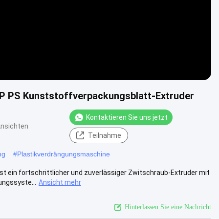
P PS Kunststoffverpackungsblatt-Extruder
Kontaktieren Sie uns jetzt
Ansichten
Teilnahme
ng
#
Plastikverdrängungsmaschine
 ein fortschrittlicher und zuverlässiger Zwitschraub-Extruder mit
ngssyste...
Ansicht mehr
Hinterlassen Sie eine Nachricht